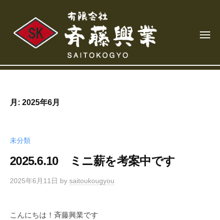
有
コ
限
ン
会
テ
社
メ
ン
ニ
斉
ュ
藤
ツ
ー
有
興
へ
限
業
ス
会
キ
月:
2025年6月
社
ッ
斉
プ
藤
未分類
興
2025.6.10 ミニ薪を考案中です
業
2025年6月11日
by
saitoukougyou
こんにちは！斉藤興業です