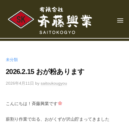
有
コ
限
ン
会
テ
社
メ
ン
ニ
斉
ュ
藤
ツ
ー
有
興
へ
限
業
ス
会
キ
未分類
社
ッ
2026.2.15 おが粉あります
斉
プ
藤
2026年4月11日
by
saitoukougyou
興
業
こんにちは！斉藤興業です
薪割り作業で出る、おがくずが沢山貯まってきました