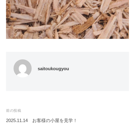
saitoukougyou
投
前の投稿
稿
2025.11.14 お客様の小屋を見学！
ナ